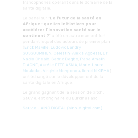
francophones opérant dans le domaine de la
santé digitale.
Le panel sur “
Le futur de la santé en
Afrique : quelles initiatives pour
accélérer l’innovation santé sur le
continent ?
” a été un autre moment fort
pendant lequel des acteurs de premier plan
(
Erick Maville
,
Ludovic Landry
SOSSOUMIHEN
,
Celestin-Alexis Agbessi
,
Dr
Nadia Cheaib
,
Sedric Degbo
,
Papa Amath
DIAGNE
,
Aurélie ETTE ASKIA
,
Marie-Laure
Moukoko
,
Virginie Mongonou
,
lionel NIKIEMA
)
ont échangé sur le développement de la
santé digitale en Afrique.
Le grand gagnant de la session de pitch,
Sauvie, est originaire du Burkina Faso.
Sauvie – AINO DIGITAL (aino-digital.com)