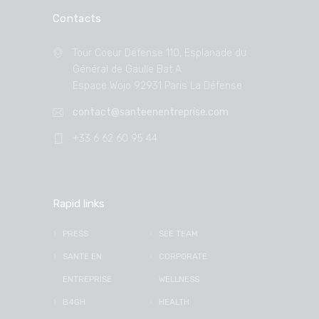
Contacts
Tour Coeur Défense 110, Esplanade du
Général de Gaulle Bat A
Espace Wojo 92931 Paris La Défense
contact@santeenentreprise.com
+33 6 62 60 95 44
Rapid links
PRESS
SEE TEAM
SANTE EN
CORPORATE
ENTREPRISE
WELLNESS
B4GH
HEALTH