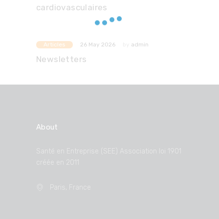
cardiovasculaires
Articles
by
admin
26 May 2026
Newsletters
About
Santé en Entreprise (SEE) Association loi 1901
créée en 2011
Paris, France