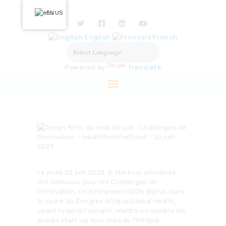
HOME
EN
ABOUT US
English
French
OUR ACTIONS
SOLUTIONS
Powered by
Translate
PARTNERS
LABELISATION
PRESS
Le jeudi 22 juin 2023, 8 start-up africaines
ont concouru pour les Challenges de
l’Innovation, un évènement 100% digital, dans
le cadre du Congrès Afrique Global Health,
ayant l’objectif suivant : mettre en lumière les
jeunes start-up tout droit de l’Afrique