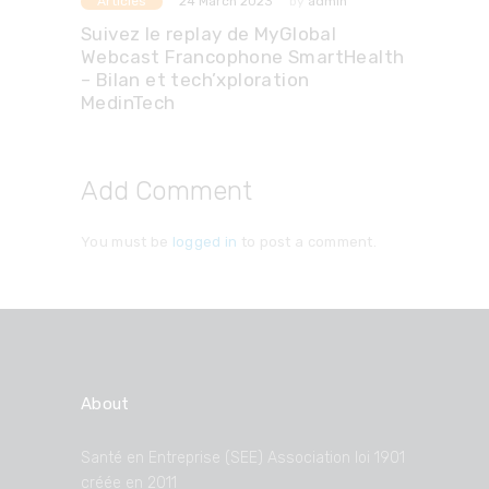
Articles
by
admin
24 March 2023
Suivez le replay de MyGlobal
Webcast Francophone SmartHealth
– Bilan et tech’xploration
MedinTech
Add Comment
You must be
logged in
to post a comment.
About
Santé en Entreprise (SEE) Association loi 1901
créée en 2011