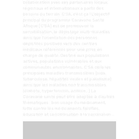
collaboration avec ses partenaires locaux,
régionaux et internationaux à partir des
besoins du terrain. C’SA, c’est ça ! L’objectif
principal du programme Caravane Santé
Afrique (C’SA) est de promouvoir la
sensibilisation, le dépistage multi-maladies
ainsi que l’orientation des personnes
dépistées positives vers des centres
médicaux référencés pour une prise en
charge de qualité. Destiné aux populations
actives, populations vulnérables et aux
communautés environnantes, C’SA cible les
principales maladies transmissibles (sida,
tuberculose, hépatites virales et paludisme)
ainsi que les maladies non transmissibles
(diabète, hypertension, anémie…) La
Caravane santé peut être adaptée à d’autres
thématiques : bon usage du médicament,
lutte contre les médicaments falsifiés,
éducation et sensibilisation à la vaccination…