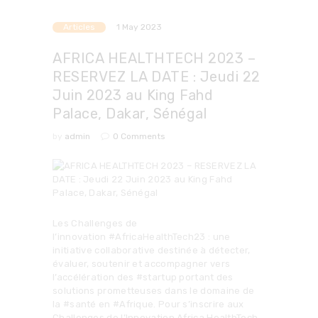
Articles
1 May 2023
AFRICA HEALTHTECH 2023 –
RESERVEZ LA DATE : Jeudi 22
Juin 2023 au King Fahd
Palace, Dakar, Sénégal
by
admin
0
Comments
Les Challenges de
l’innovation #AfricaHealthTech23 : une
initiative collaborative destinée à détecter,
évaluer, soutenir et accompagner vers
l’accélération des #startup portant des
solutions prometteuses dans le domaine de
la #santé en #Afrique. Pour s’inscrire aux
Challenges de l’Innovation Africa HealthTech,