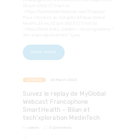
22 juin 2023:👉🏼 C’est ici
: https://santeenentreprise.com/fr/apply/
Pour s’inscrire au Congrès Afrique Global
Health, 20 au 22 juin 2023:👉🏼 C’est ici
: https://lnkd.in/ey_DaXpk——Au programme :*
30+ pays représentés* 1 jury…
READ MORE
Articles
24 March 2023
Suivez le replay de MyGlobal
Webcast Francophone
SmartHealth – Bilan et
tech’xploration MedinTech
by
admin
0
Comments