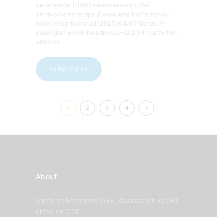
de la santé (OMS) célébrera son 75e
anniversaire. https://www.who.int/fr/news-
room/events/detail/2023/04/07/default-
calendar/world-health-day-2023-health-for-
all#cms
READ MORE
Posts
PAGE
1
PAGE
2
PAGE
3
PAGE
4
>
pagination
About
Santé en Entreprise (SEE) Association loi 1901
créée en 2011