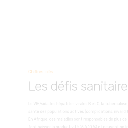
Créée en janvier 2011, Santé en Entreprise (SEE) est un
Notre mission est d’accompagner nos partenaires (entr
EN SAVOIR PLUS
Chiffres-clés
Les défis sanitaire
Le VIH/sida, les hépatites virales B et C, la tuberculos
santé des populations actives (complications, invalidit
En Afrique, ces maladies sont responsables de plus de
font baisser la productivité (5 à 10 %) et peuvent p