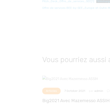
Pitch_Deck_Offre_de_services_SEE[1]
Télécharg
Offre-de-services-BEE-by-SEE_Europe-et-Outre-M
Vous pourriez aussi 
Articles
par
admin
7 October 2021
Big2021 Avec Mazemesso ASSIH