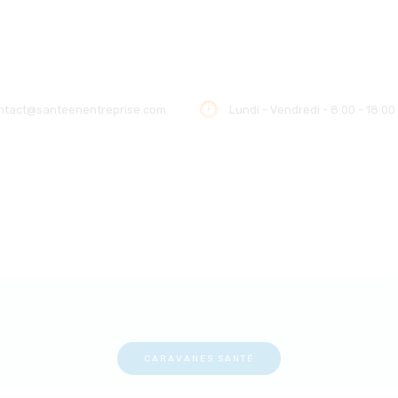
ACCUEIL
NOUS DÉCOUVRIR
NOS ACTIONS
ntact@santeenentreprise.com
Lundi - Vendredi - 8:00 - 18:00
SOLUTIONS
PARTENAIRES
LABELISATION
PRESSE
CARAVANES SANTÉ