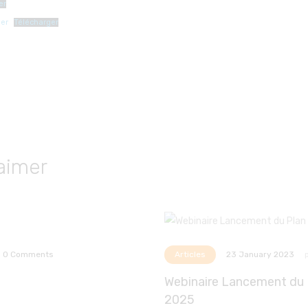
er
er
Télécharger
aimer
0
Comments
Articles
23 January 2023
Webinaire Lancement du
2025