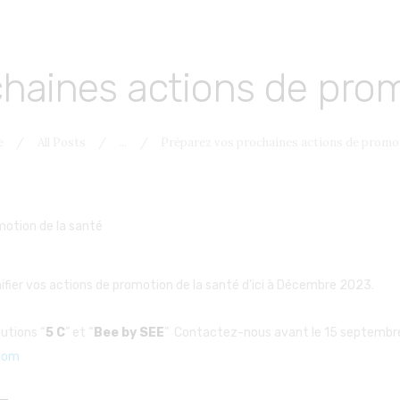
chaines actions de prom
e
All Posts
...
Préparez vos prochaines actions de promot
nifier vos actions de promotion de la santé d’ici à Décembre 2023.
utions “
5 C
” et “
Bee by SEE
” Contactez-nous avant le 15 septembre p
com