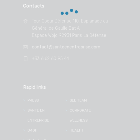
Contacts
Tour Coeur Défense 110, Esplanade du
Général de Gaulle Bat A
Espace Wojo 92931 Paris La Défense
contact@santeenentreprise.com
+33 6 62 60 95 44
Rapid links
PRESS
SEE TEAM
SANTE EN
CORPORATE
ENTREPRISE
WELLNESS
B4GH
HEALTH