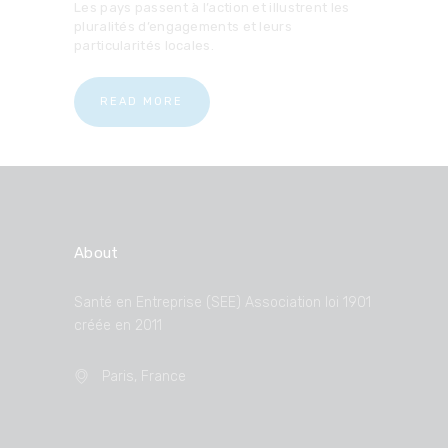
Les pays passent à l’action et illustrent les
pluralités d’engagements et leurs
particularités locales.
READ MORE
About
Santé en Entreprise (SEE) Association loi 1901
créée en 2011
Paris, France