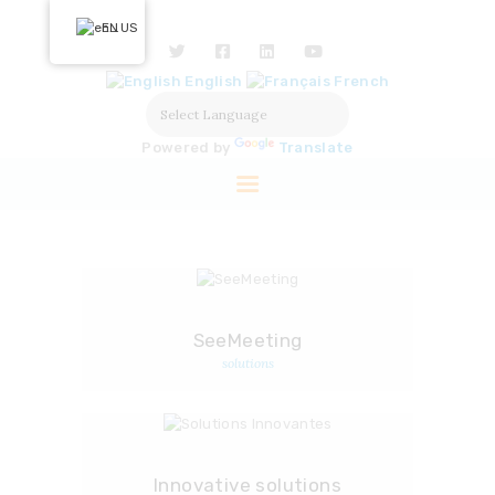
HOME
EN
ABOUT US
English
French
OUR ACTIONS
SOLUTIONS
Powered by
Translate
PARTNERS
LABELISATION
PRESS
SeeMeeting
solutions
Innovative solutions