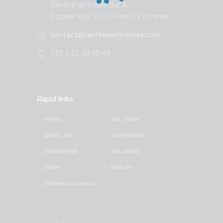
Général de Gaulle Bat A
Espace Wojo 92931 Paris La Défense
contact@santeenentreprise.com
+33 6 62 60 95 44
Rapid links
PRESS
SEE TEAM
SANTE EN
CORPORATE
ENTREPRISE
WELLNESS
B4GH
HEALTH
Diabetes Caravans