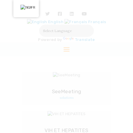
ACCUEIL
FR
NOUS DÉCOUVRIR
English
Français
NOS ACTIONS
SOLUTIONS
Powered by
Translate
PARTENAIRES
LABELISATION
PRESSE
SeeMeeting
solutions
VIH ET HEPATITES