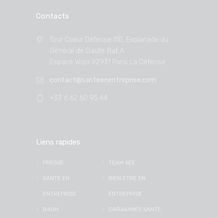
Contacts
Tour Coeur Défense 110, Esplanade du
Général de Gaulle Bat A
Espace Wojo 92931 Paris La Défense
contact@santeenentreprise.com
+33 6 62 60 95 44
Liens rapides
PRESSE
TEAM SEE
SANTE EN
BIEN ETRE EN
ENTREPRISE
ENTREPRISE
B4GH
CARAVANES SANTE