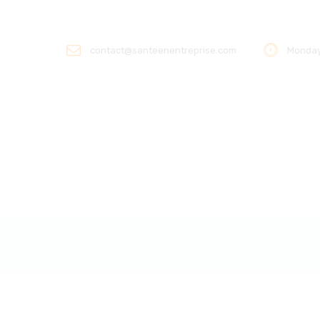
HOME
ABOUT US
contact@santeenentreprise.com
Monday 
OUR ACTIONS
SOLUTIONS
PARTNERS
LABELISATION
PRESS