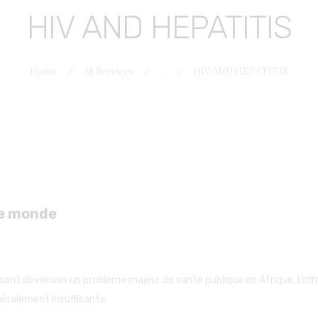
HIV AND HEPATITIS
Home
All Services
...
HIV AND HEPATITIS
le monde
sont devenues un problème majeur de santé publique en Afrique. L’offr
néralement insuffisante.