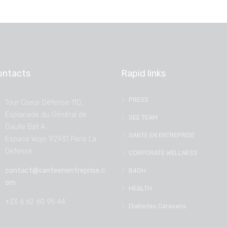
ontacts
Rapid links
PRESS
Tour Coeur Défense 110,
Esplanade du Général de
SEE TEAM
Gaulle Bat A
SANTE EN ENTREPRISE
Espace Wojo 92931 Paris La
Défense
CORPORATE WELLNESS
contact@santeenentreprise.c
B4GH
om
HEALTH
+33 6 62 60 95 44
Diabetes Caravans