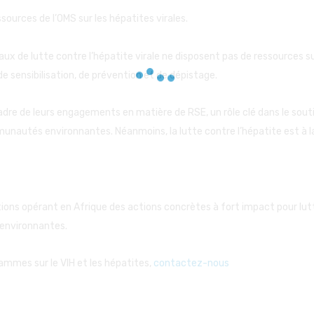
ources de l’OMS sur les hépatites virales.
ux de lutte contre l’hépatite virale ne disposent pas de ressources 
sensibilisation, de prévention et de dépistage.
cadre de leurs engagements en matière de RSE, un rôle clé dans le souti
mmunautés environnantes. Néanmoins, la lutte contre l’hépatite est à la
ons opérant en Afrique des actions concrètes à fort impact pour lutter
 environnantes.
ammes sur le VIH et les hépatites,
contactez-nous