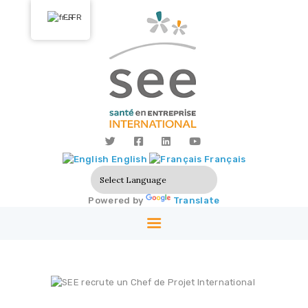
FR
ACCUEIL
NOUS DÉCOUVRIR
NOS ACTIONS
English
Français
SOLUTIONS
PARTENAIRES
Powered by
Translate
LABELISATION
PRESSE