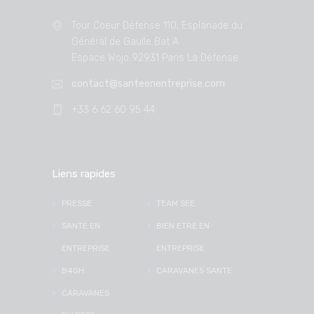
Tour Coeur Défense 110, Esplanade du
Général de Gaulle Bat A
Espace Wojo 92931 Paris La Défense
contact@santeenentreprise.com
+33 6 62 60 95 44
Liens rapides
PRESSE
TEAM SEE
SANTE EN
BIEN ETRE EN
ENTREPRISE
ENTREPRISE
B4GH
CARAVANES SANTE
CARAVANES