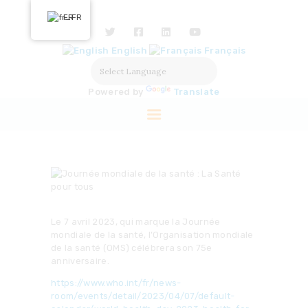
ACCUEIL
FR
NOUS DÉCOUVRIR
English
Français
NOS ACTIONS
SOLUTIONS
Powered by
Translate
PARTENAIRES
LABELISATION
PRESSE
Le 7 avril 2023, qui marque la Journée
mondiale de la santé, l’Organisation mondiale
de la santé (OMS) célébrera son 75e
anniversaire.
https://www.who.int/fr/news-
room/events/detail/2023/04/07/default-