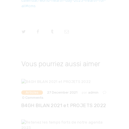
calendar/world-health-day-2023-health-for-
all#cms
Vous pourriez aussi aimer
Articles
par
admin
27 December 2021
0
Comments
B4GH BILAN 2021 et PROJETS 2022