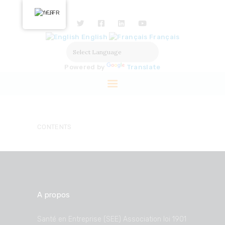
ACCUEIL
FR
NOUS DÉCOUVRIR
English
Français
NOS ACTIONS
SOLUTIONS
Powered by
Translate
PARTENAIRES
LABELISATION
PRESSE
CONTENTS
A propos
Santé en Entreprise (SEE) Association loi 1901