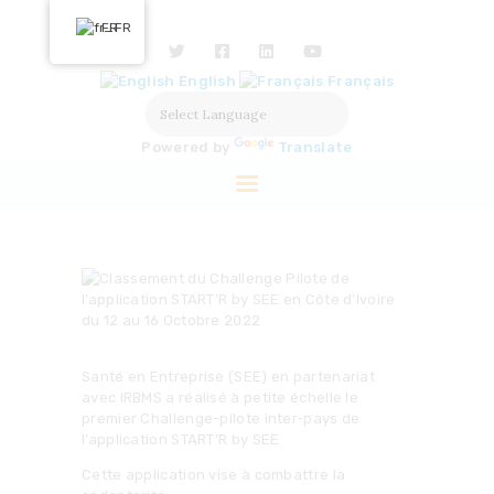
ACCUEIL
FR
NOUS DÉCOUVRIR
English
Français
NOS ACTIONS
SOLUTIONS
Powered by
Translate
PARTENAIRES
LABELISATION
PRESSE
Santé en Entreprise (SEE) en partenariat
avec IRBMS a réalisé à petite échelle le
premier Challenge-pilote inter-pays de
l’application START’R by SEE
Cette application vise à combattre la